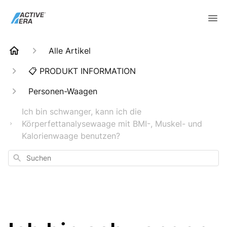
Alle Artikel
📋 PRODUKT INFORMATION
Personen-Waagen
Ich bin schwanger, kann ich die
Körperfettanalysewaage mit BMI-, Muskel- und
Kalorienwaage benutzen?
Suchen