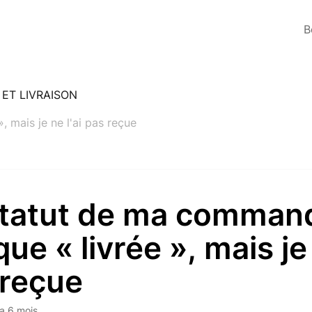
B
 ET LIVRAISON
 mais je ne l'ai pas reçue
statut de ma comman
que « livrée », mais je 
 reçue
y a 6 mois