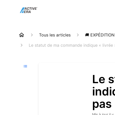
Tous les articles
🚚 EXPÉDITION
Le statut de ma commande indique « livrée »,
Le 
indi
pas
Mis à jour
il 