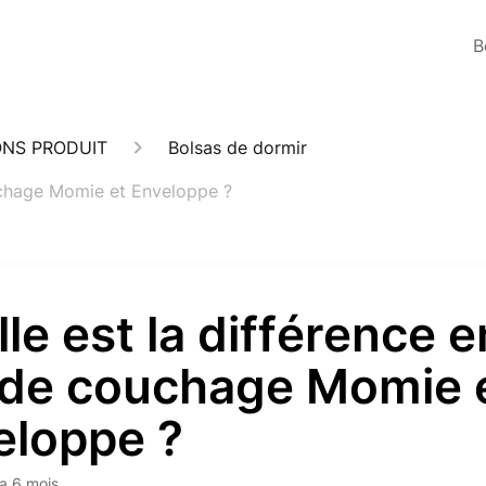
B
ONS PRODUIT
Bolsas de dormir
ouchage Momie et Enveloppe ?
le est la différence e
 de couchage Momie 
eloppe ?
y a 6 mois