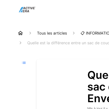
Tous les articles
📋 INFORMATI
Quelle est la différence entre un sac de c
Quel
sac
Env
Mis à jour
il 