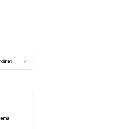
rdine?
lema