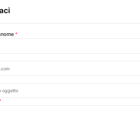
aci
gnome
*
*