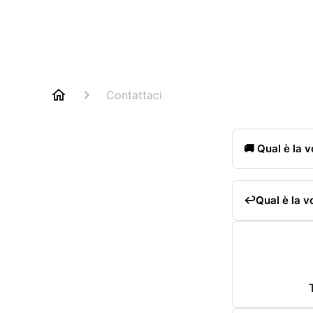
Contattaci
🚚 Qual è la v
spedizione?
↩️Qual è la vo
restituzione?