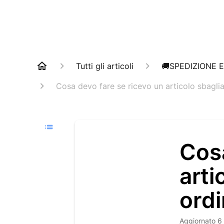
Tutti gli articoli
🚚SPEDIZIONE 
Cosa devo fare se ricevo un articolo sbagli
Cosa
arti
ord
Aggiornato
6