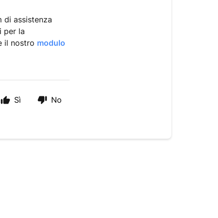
m di assistenza
i per la
e il nostro
modulo
Sì
No