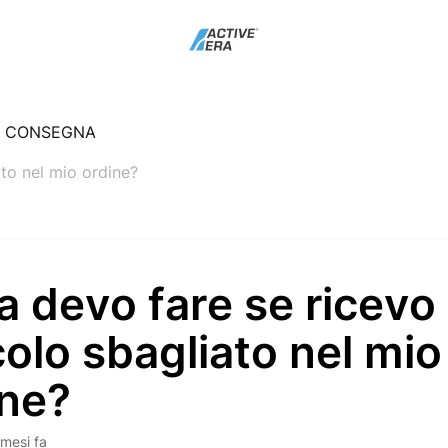
E CONSEGNA
ato nel mio ordine?
 devo fare se ricevo
colo sbagliato nel mio
ine?
 mesi fa