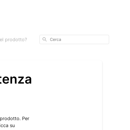
Cerca
el prodotto?
tenza
 prodotto. Per
icca su