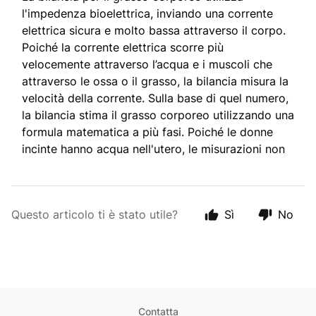
l'impedenza bioelettrica, inviando una corrente
elettrica sicura e molto bassa attraverso il corpo.
Poiché la corrente elettrica scorre più
velocemente attraverso l’acqua e i muscoli che
attraverso le ossa o il grasso, la bilancia misura la
velocità della corrente. Sulla base di quel numero,
la bilancia stima il grasso corporeo utilizzando una
formula matematica a più fasi. Poiché le donne
incinte hanno acqua nell'utero, le misurazioni non
sarebbero accurate.
Sebbene queste correnti elettriche siano
Questo articolo ti è stato utile?
Sì
No
generalmente sicure per la maggior parte degli
adulti, consulta il tuo medico durante la
gravidanza per assicurarti che l'utilizzo di tali
bilance non comporti alcun rischio per te o il tuo
bambino.
Contatta